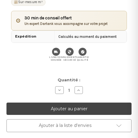
Sur-mesure m²
30 min de conseil offert
⊙
Un expert Dartank vous accompagne sur votre projet
Expédition
Calculés au moment du paiement
LIVRAISON
PAIEMENT
GARANTIE
SOIGNÉE
SÉCURISÉ
QUALITÉ
Stock
Quantité :
actuel :
Diminuer
Augmenter
la
la
quantité
quantité
pour
pour
Set
Set
de
de
tringle
tringle
à
à
rideaux
rideaux
Ajouter à la liste d'envies
S150
S150
avec
avec
grenouilles
grenouilles