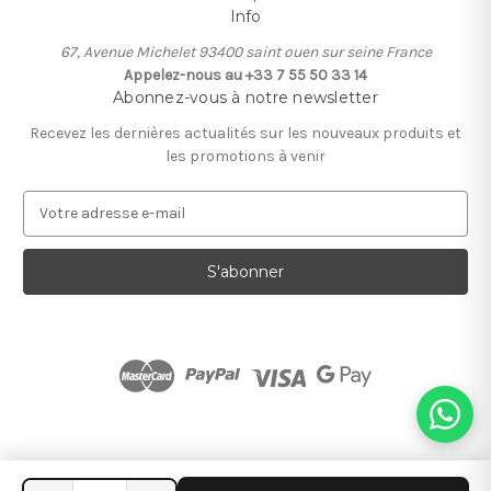
Info
67, Avenue Michelet 93400 saint ouen sur seine France
Appelez-nous au +33 7 55 50 33 14
Abonnez-vous à notre newsletter
Recevez les dernières actualités sur les nouveaux produits et
les promotions à venir
A
d
r
e
s
s
e
e
-
m
a
i
l