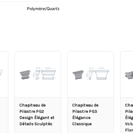
Polymère/Quartz
Chapiteau de
Chapiteau de
Cha
Pilastre PG2
Pilastre PG3
Pila
Design Élégant et
Élégance
Élé
Détails Sculptés
Classique
Volu
Flo