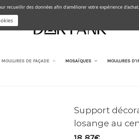
Passer au contenu principal
|
our recueillir des données afin d'améliorer votre expérience d'achat
RECHERCHER
ookies
MOULURES DE FAÇADE
MOSAÏQUES
MOULURES D’I
Support décora
losange au ce
18,87€