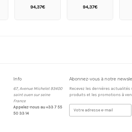
94,37€
94,37€
Info
Abonnez-vous à notre newsle
67, Avenue Michelet 93400
Recevez les dernières actualités
saint ouen sur seine
produits et les promotions à ven
France
Appelez-nous au +33 7 55
A
50 33 14
d
r
e
s