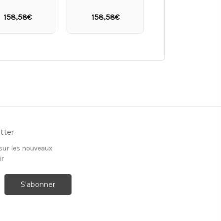
109,02€
158,58€
158,58€
tter
 sur les nouveaux
ir