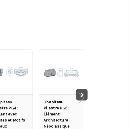
piteau -
Chapiteau -
Base de pilastre
stre PG4 :
Pilastre PG5 :
PB1 : Design épur
gant avec
Élément
et détails raffinés
tes et Motifs
Architectural
raux
Néoclassique