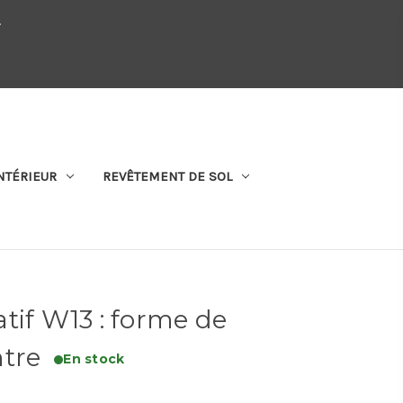
.
QUI SOMMES-NOUS
SE CONNECTER
S'ABONNER
PANIER
NTÉRIEUR
REVÊTEMENT DE SOL
tif W13 : forme de
ntre
En stock