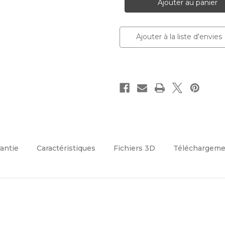
W13
W13
:
:
forme
forme
de
de
losange
losange
Ajouter à la liste d'envies
au
au
centre
centre
rantie
Caractéristiques
Fichiers 3D
Téléchargeme