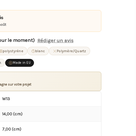
és
août
our le moment)
Rédiger un avis
polystyrène
blanc
Polymère/Quartz
e.
Made in EU
gne sur votre projet
W13
14,00 (cm)
7,00 (cm)