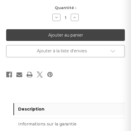
Stock
Quantité :
actuel :
Diminuer
Augmenter
la
la
quantité
quantité
pour
pour
Support
Support
décoratif
décoratif
W3
W3
:
:
profil
profil
Ajouter à la liste d'envies
fluide
fluide
et
et
courbé
courbé
Description
Informations sur la garantie