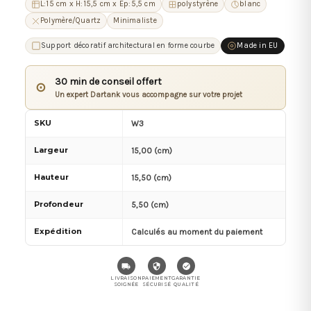
L:15 cm x H:15,5 cm x Ep:5,5 cm
polystyrène
blanc
Polymère/Quartz
Minimaliste
Support décoratif architectural en forme courbe
Made in EU
30 min de conseil offert
⊙
Un expert Dartank vous accompagne sur votre projet
SKU
W3
Largeur
15,00 (cm)
Hauteur
15,50 (cm)
Profondeur
5,50 (cm)
Expédition
Calculés au moment du paiement
LIVRAISON
PAIEMENT
GARANTIE
SOIGNÉE
SÉCURISÉ
QUALITÉ