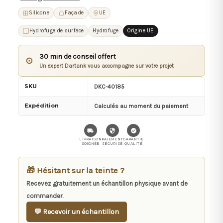
Silicone
Façade
UE
Hydrofuge de surface
Hydrofuge
Origine UE
30 min de conseil offert
⊙
Un expert Dartank vous accompagne sur votre projet
SKU
DKC-40185
Expédition
Calculés au moment du paiement
LIVRAISON
PAIEMENT
GARANTIE
SOIGNÉE
SÉCURISÉ
QUALITÉ
🎁 Hésitant sur la teinte ?
Recevez gratuitement un échantillon physique avant de
commander.
💬 Recevoir un échantillon