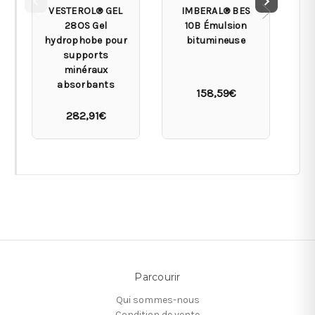
VESTEROL® GEL
IMBERAL® BES
28OS Gel
10B Émulsion
H
hydrophobe pour
bitumineuse
Bo
supports
minéraux
absorbants
158,59€
282,91€
Parcourir
Qui sommes-nous
Condition de vente