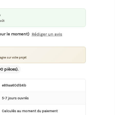
s
août
our le moment)
Rédiger un avis
gne sur votre projet
00 pièces).
e89aa60d1b6b
5-7 jours ouvrés
Calculés au moment du paiement