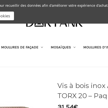
Passer au contenu principal
|
our recueillir des données afin d'améliorer votre expérience d'achat
RECHERCHER
ookies
MOULURES DE FAÇADE
MOSAÏQUES
MOULURES D’I
Vis à bois inox
TORX 20 – Paq
31,54€