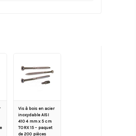
r
Vis à bois en acier
inoxydable AISI
410 4 mm x 5 cm
e
TORX 15 – paquet
de 200 pièces