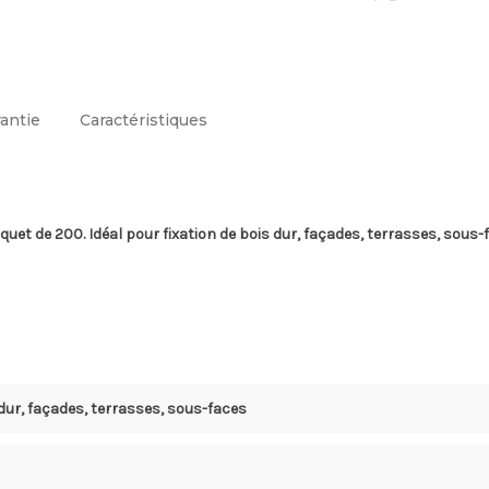
200
200
rantie
Caractéristiques
quet de 200. Idéal pour fixation de bois dur, façades, terrasses, sous-
dur, façades, terrasses, sous-faces