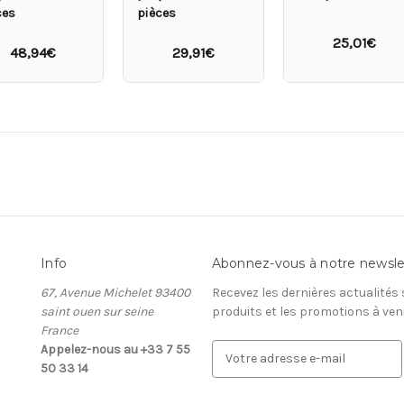
ces
pièces
25,01€
48,94€
29,91€
Info
Abonnez-vous à notre newsle
67, Avenue Michelet 93400
Recevez les dernières actualités
saint ouen sur seine
produits et les promotions à ven
France
Appelez-nous au +33 7 55
A
50 33 14
d
r