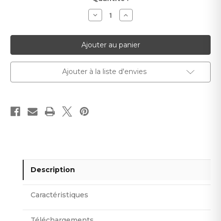
actuel :
Diminuer
Augmenter
la
la
quantité
quantité
pour
pour
Vitta
Vitta
Ajouter à la liste d'envies
Description
Caractéristiques
Téléchargements