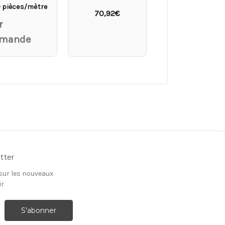
0 pièces/mètre
Sur
70,92€
Demande
r
mande
tter
 sur les nouveaux
ir