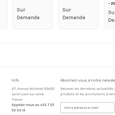
– 2
Sur
Sur
Su
Demande
Demande
De
Info
Abonnez-vous à notre newsle
67, Avenue Michelet 93400
Recevez les dernières actualités
saint ouen sur seine
produits et les promotions à ven
France
Appelez-nous au +33 7 55
A
50 33 14
d