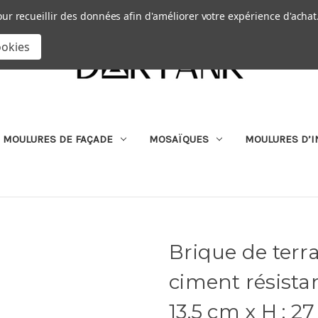
Passer au contenu principal
|
our recueillir des données afin d'améliorer votre expérience d'achat
RECHERCHER
ookies
MOULURES DE FAÇADE
MOSAÏQUES
MOULURES D’I
Brique de terr
ciment résistan
13.5 cm x H : 2