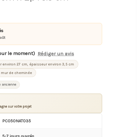
és
août
our le moment)
Rédiger un avis
ur environ 27 cm, épaisseur environ 3,5 cm
in, mur de cheminée
e ancienne
gne sur votre projet
PC050NAT035
5-7 jours ouvrés