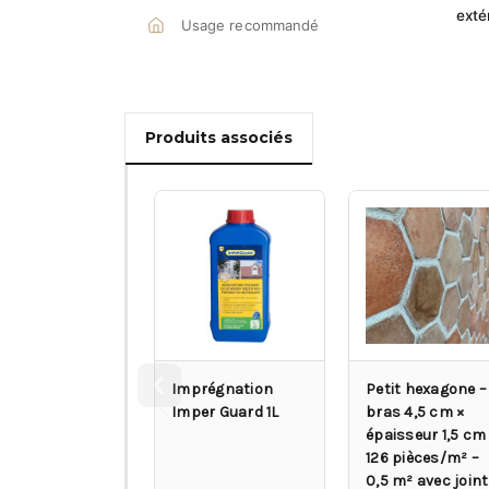
exté
Usage recommandé
Produits associés
Imprégnation
Petit hexagone –
Imper Guard 1L
bras 4,5 cm ×
épaisseur 1,5 cm
126 pièces/m² –
0,5 m² avec joint