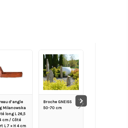
reau d’angle
Broche GNEISS
Carreau de façad
g Milanowska
50-70 cm
vertical écru 5,4 x
té long L 26,5
36 cm
4 cm / Côté
t L 7 × H 4 cm