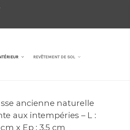
.
QUI SOMMES-NOUS
SE CONNECTER
S'ABONNER
PANIER
NTÉRIEUR
REVÊTEMENT DE SOL
asse ancienne naturelle
te aux intempéries – L :
7 cm x Ep : 3.5 cm