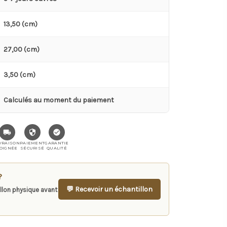
13,50 (cm)
27,00 (cm)
3,50 (cm)
Calculés au moment du paiement
VRAISON
PAIEMENT
GARANTIE
OIGNÉE
SÉCURISÉ
QUALITÉ
?
💬 Recevoir un échantillon
llon physique avant