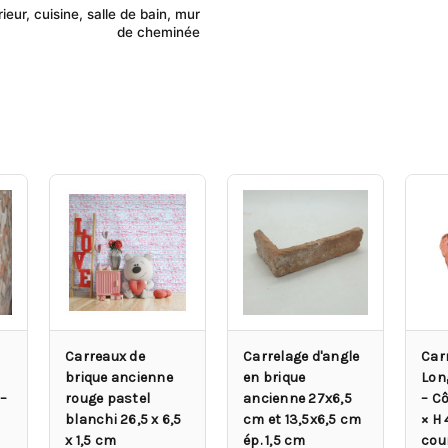
rieur, cuisine, salle de bain, mur
de cheminée
Carreaux de
Carrelage d'angle
Car
brique ancienne
en brique
Lon
 –
rouge pastel
ancienne 27x6,5
– Cô
blanchi 26,5 x 6,5
cm et 13,5x6,5 cm
× H 
x 1,5 cm
ép. 1,5 cm
cour