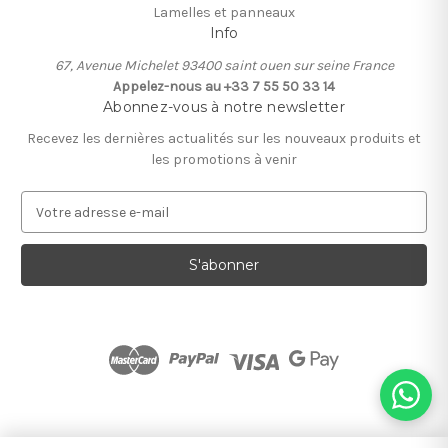
Lamelles et panneaux
Info
67, Avenue Michelet 93400 saint ouen sur seine France
Appelez-nous au +33 7 55 50 33 14
Abonnez-vous à notre newsletter
Recevez les dernières actualités sur les nouveaux produits et
les promotions à venir
A
d
r
e
s
s
e
e
-
m
a
i