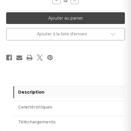
Diminuer
Augmenter
la
la
quantité
quantité
pour
pour
Carrelage
Carrelage
mural
mural
Kitkat
Kitkat
Gris
Gris
Ajouter à la liste d'envies
Description
Caractéristiques
Téléchargements