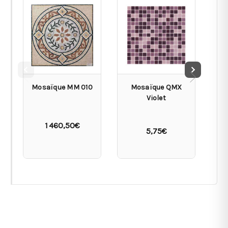
Mosaïque MM 010
Mosaïque QMX
Violet
c
br
1 460,50€
5,75€