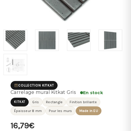
COLLECTION KITKAT
Carrelage mural Kitkat Gris
En stock
KITKAT
Gris
Rectangle
Finition brillante
Épaisseur 8 mm
Pour les murs
Made in EU
16,79€