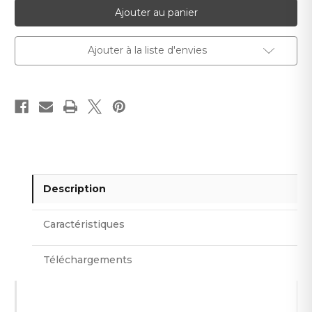
Demi-
Demi-
carreau
carreau
Carat
Carat
noir
noir
C-
C-
Ajouter à la liste d'envies
BL06
BL06
Description
Caractéristiques
Téléchargements