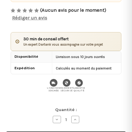
(Aucun avis pour le moment)
Rédiger un avis
30 min de conseil offert
⊙
Un expert Dartank vous accompagne sur votre projet
Disponibilité
Livraison sous 10 jours ouvrés
Expédition
Calculés au moment du paiement
LIVRAISON
PAIEMENT
GARANTIE
SOIGNÉE
SÉCURISÉ
QUALITÉ
Stock
Quantité :
actuel :
Diminuer
Augmenter
la
la
quantité
quantité
pour
pour