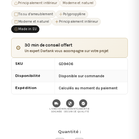
Principalement intérieur
Moderne et naturel
Tissu d'ameublement
Polypropylène
Moderne et naturel
Principalement intérieur
Made in EU
30 min de conseil offert
⊙
Un expert Dartank vous accompagne sur votre projet
SKU
GD9406
Disponibilité
Disponible sur commande
Expédition
Calculés au moment du paiement
LIVRAISON
PAIEMENT
GARANTIE
SOIGNÉE
SÉCURISÉ
QUALITÉ
Stock
Quantité :
actuel :