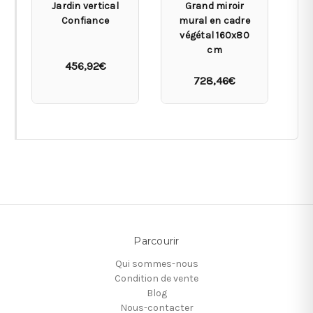
Jardin vertical
Grand miroir
S
Confiance
mural en cadre
végétal 160x80
cm
456,92€
728,46€
Parcourir
Qui sommes-nous
Condition de vente
Blog
Nous-contacter