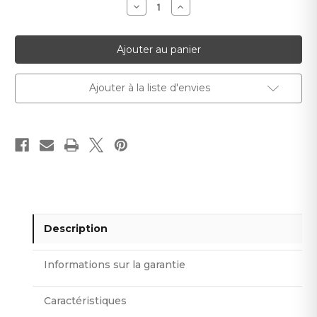
Diminuer
Augmenter
la
la
quantité
quantité
pour
pour
Fizelina
Fizelina
noire
noire
de
de
fond
fond
Ajouter à la liste d'envies
Description
Informations sur la garantie
Caractéristiques