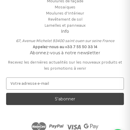
Moulures de façade
Mosaïques
Moulures d’Intérieur
Revêtement de sol
Lamelles et panneaux
Info
67, Avenue Michelet 93400 saint ouen sur seine France
Appelez-nous au +33 7 55 50 33 14
Abonnez-vous à notre newsletter
Recevez les dernières actualités sur les nouveaux produits et
les promotions à venir
A
d
r
e
s
s
e
e
-