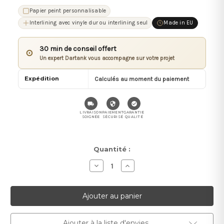
Papier peint personnalisable
Interlining avec vinyle dur ou interlining seul
Made in EU
30 min de conseil offert
⊙
Un expert Dartank vous accompagne sur votre projet
Expédition
Calculés au moment du paiement
LIVRAISON
PAIEMENT
GARANTIE
SOIGNÉE
SÉCURISÉ
QUALITÉ
Stock
Quantité :
actuel :
Diminuer
Augmenter
la
la
quantité
quantité
pour
pour
Galgo
Galgo
Ajouter à la liste d'envies