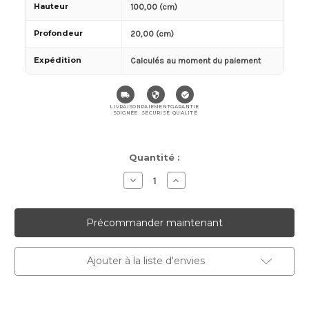
Hauteur
100,00 (cm)
Profondeur
20,00 (cm)
Expédition
Calculés au moment du paiement
LIVRAISON
PAIEMENT
GARANTIE
SOIGNÉE
SÉCURISÉ
QUALITÉ
Stock
Quantité :
actuel :
Diminuer
Augmenter
la
la
quantité
quantité
pour
pour
Jardin
Jardin
vertical
vertical
Mayan
Mayan
Ray
Ray
Ajouter à la liste d'envies