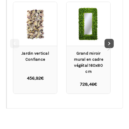
Jardin vertical
Grand miroir
S
Confiance
mural en cadre
végétal 160x80
cm
456,92€
728,46€