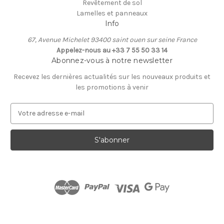
Revêtement de sol
Lamelles et panneaux
Info
67, Avenue Michelet 93400 saint ouen sur seine France
Appelez-nous au +33 7 55 50 33 14
Abonnez-vous à notre newsletter
Recevez les dernières actualités sur les nouveaux produits et
les promotions à venir
A
d
r
e
s
s
e
e
-
m
a
i