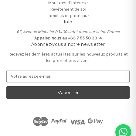
Moulures d’Intérieur
Revêtement de sol
Lamelles et panneaux
Info
67, Avenue Michelet 93400 saint ouen sur seine France
Appelez-nous au +33 7 55 50 33 14
Abonnez-vous à notre newsletter
Recevez les dernières actualités sur les nouveaux produits et
les promotions à venir
A
d
r
e
s
s
e
e
-
m