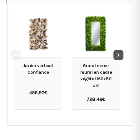
Jardin vertical
Grand miroir
S
Confiance
mural en cadre
végétal 160x80
cm
456,92€
728,46€