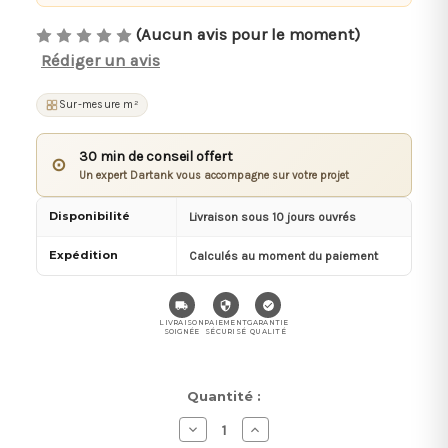
(Aucun avis pour le moment)
Rédiger un avis
Sur-mesure m²
30 min de conseil offert
⊙
Un expert Dartank vous accompagne sur votre projet
Disponibilité
Livraison sous 10 jours ouvrés
Expédition
Calculés au moment du paiement
LIVRAISON
PAIEMENT
GARANTIE
SOIGNÉE
SÉCURISÉ
QUALITÉ
Stock
Quantité :
actuel :
Diminuer
Augmenter
la
la