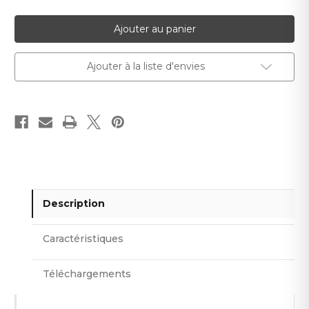
quantité
quantité
pour
pour
Mosaïque
Mosaïque
DMM
DMM
176
176
Ajouter à la liste d'envies
Description
Caractéristiques
Téléchargements