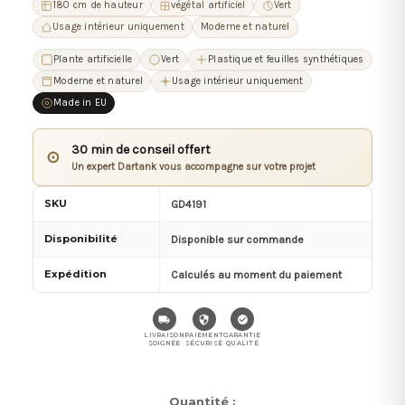
180 cm de hauteur
végétal artificiel
Vert
Usage intérieur uniquement
Moderne et naturel
Plante artificielle
Vert
Plastique et feuilles synthétiques
Moderne et naturel
Usage intérieur uniquement
Made in EU
30 min de conseil offert
⊙
Un expert Dartank vous accompagne sur votre projet
SKU
GD4191
Disponibilité
Disponible sur commande
Expédition
Calculés au moment du paiement
LIVRAISON
PAIEMENT
GARANTIE
SOIGNÉE
SÉCURISÉ
QUALITÉ
Stock
Quantité :