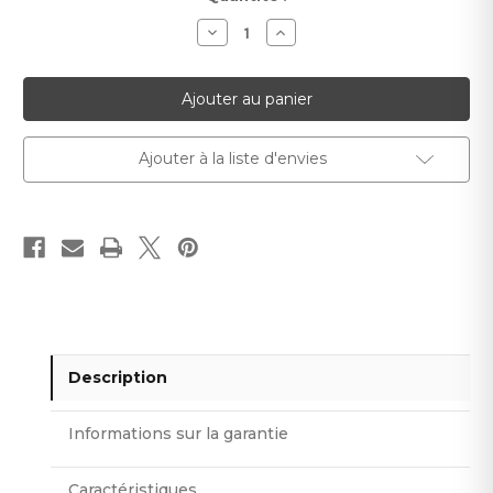
actuel :
Diminuer
Augmenter
la
la
quantité
quantité
pour
pour
Plante
Plante
décorative
décorative
Ravenea
Ravenea
180
180
cm
cm
Ajouter à la liste d'envies
Description
Informations sur la garantie
Caractéristiques