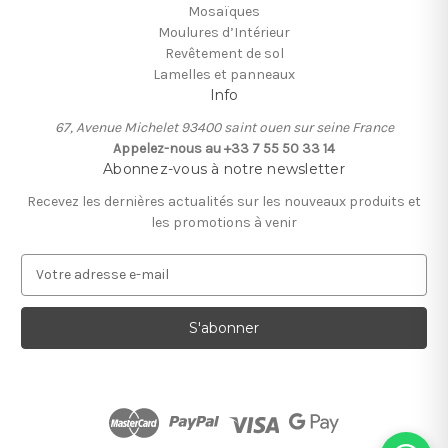
Mosaïques
Moulures d’Intérieur
Revêtement de sol
Lamelles et panneaux
Info
67, Avenue Michelet 93400 saint ouen sur seine France
Appelez-nous au +33 7 55 50 33 14
Abonnez-vous à notre newsletter
Recevez les dernières actualités sur les nouveaux produits et
les promotions à venir
A
d
r
e
s
s
e
e
-