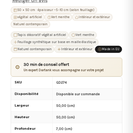
Rédiger un avis
50 × 50 cm · épaisseur ~5–10 cm (selon feuillage)
végétal artificiel
Vert menthe
Intérieur et extérieur
Naturel contemporain
Tapis décoratif végétal artificiel
Vert menthe
Feuillage synthétique sur base en maille élastique
Naturel contemporain
Intérieur et extérieur
Made in EU
30 min de conseil offert
⊙
Un expert Dartank vous accompagne sur votre projet
SKU
GD274
Disponibilité
Disponible sur commande
Largeur
50,00 (cm)
Hauteur
50,00 (cm)
Profondeur
7,00 (cm)