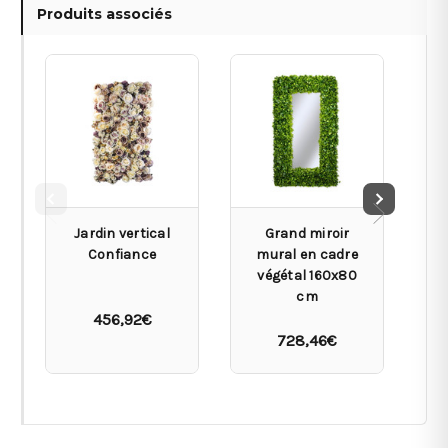
Produits associés
Jardin vertical
Grand miroir
S
Confiance
mural en cadre
végétal 160x80
cm
456,92€
728,46€