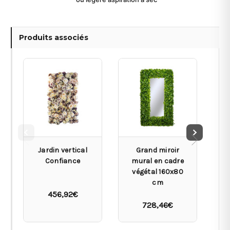
Produits associés
Jardin vertical
Grand miroir
S
Confiance
mural en cadre
végétal 160x80
cm
456,92€
728,46€