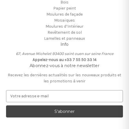
Bois
Papier peint
Moulures de façade
Mosaïques
Moulures d’Intérieur
Revêtement de sol
Lamelles et panneaux
Info
67, Avenue Michelet 93400 saint ouen sur seine France
Appelez-nous au +33 7 55 50 33 14
Abonnez-vous à notre newsletter
Recevez les dernières actualités sur les nouveaux produits et
les promotions à venir
A
d
r
e
s
s