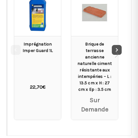
Imprégnation
Brique de
P
Imper Guard 1L
terrasse
ancienne
ép
naturelle ciment
1
résistante aux
0
intempéries – L :
13.5 cm x H : 27
22,70€
cm x Ep : 3.5 cm
Sur
Demande