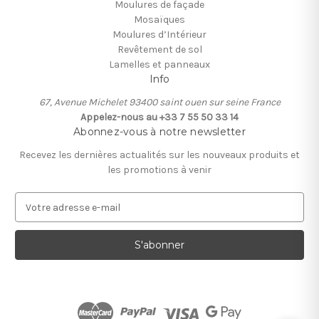
Moulures de façade
Mosaïques
Moulures d’Intérieur
Revêtement de sol
Lamelles et panneaux
Info
67, Avenue Michelet 93400 saint ouen sur seine France
Appelez-nous au +33 7 55 50 33 14
Abonnez-vous à notre newsletter
Recevez les dernières actualités sur les nouveaux produits et
les promotions à venir
A
d
r
e
s
s
e
e