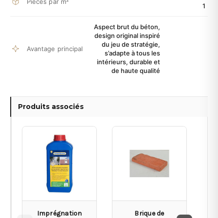
Pièces par m²
1
Aspect brut du béton,
design original inspiré
du jeu de stratégie,
Avantage principal
s’adapte à tous les
intérieurs, durable et
de haute qualité
Produits associés
Imprégnation
Brique de
P