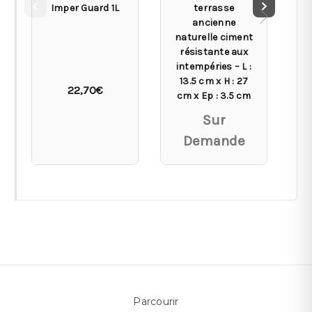
Imper Guard 1L
terrasse
ancienne
ép
naturelle ciment
1
résistante aux
0
intempéries – L :
13.5 cm x H : 27
22,70€
cm x Ep : 3.5 cm
Sur
Demande
Parcourir