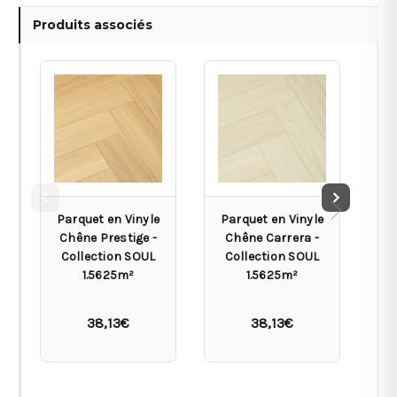
Produits associés
Parquet en Vinyle
Parquet en Vinyle
Pa
Chêne Prestige -
Chêne Carrera -
C
Collection SOUL
Collection SOUL
C
1.5625m²
1.5625m²
38,13€
38,13€