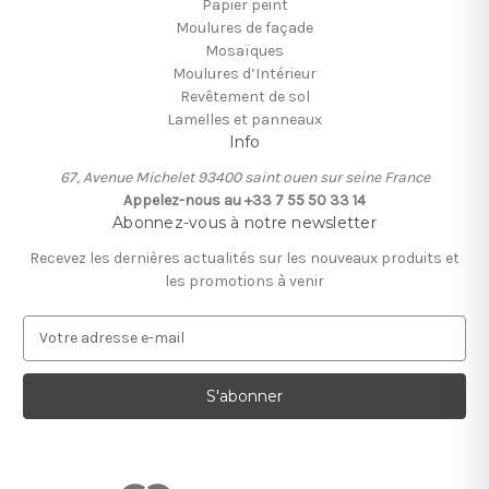
Papier peint
Moulures de façade
Mosaïques
Moulures d’Intérieur
Revêtement de sol
Lamelles et panneaux
Info
67, Avenue Michelet 93400 saint ouen sur seine France
Appelez-nous au +33 7 55 50 33 14
Abonnez-vous à notre newsletter
Recevez les dernières actualités sur les nouveaux produits et
les promotions à venir
A
d
r
e
s
s
e
e