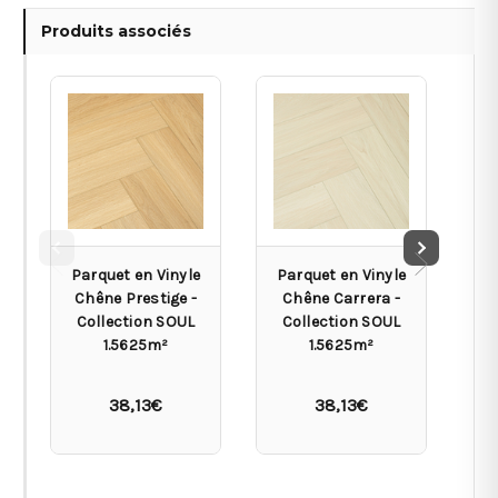
Produits associés
Parquet en Vinyle
Parquet en Vinyle
Pa
Chêne Prestige -
Chêne Carrera -
C
Collection SOUL
Collection SOUL
C
1.5625m²
1.5625m²
38,13€
38,13€