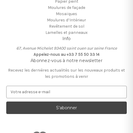
Papier peint
Moulures de façade
Mosaïques
Moulures d’Intérieur
Revêtement de sol
Lamelles et panneaux
Info
67, Avenue Michelet 93400 saint ouen sur seine France
Appelez-nous au +33 7 55 50 33 14
Abonnez-vous à notre newsletter
Recevez les dernières actualités sur les nouveaux produits et
les promotions à venir
A
d
r
e
s
s
e
e