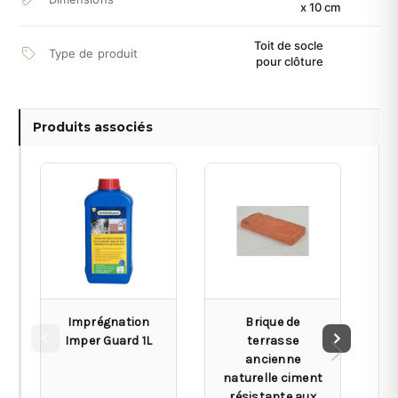
x 10 cm
Toit de socle
Type de produit
pour clôture
Produits associés
Imprégnation
Brique de
P
Imper Guard 1L
terrasse
ancienne
ép
naturelle ciment
1
résistante aux
0